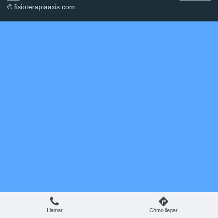
© fisioterapiaaxis.com
Llamar
Cómo llegar